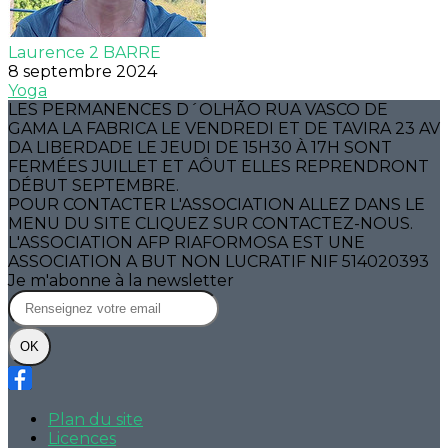
Laurence 2 BARRE
8 septembre 2024
Yoga
LES PERMANENCES D´OLHÃO RUA VASCO DE
GAMA LA FABRICA LE VENDREDI ET DE TAVIRA 23 AV
DA LIBERDADE LE JEUDI DE 15H30 À 17H SONT
FERMÉES JUILLET ET AÔUT ELLES REPRENDRONT
DÉBUT SEPTEMBRE.
POUR CONTACTER L'ASSOCIATION ALLEZ DANS LE
MENU DU SITE CLIQUEZ SUR CONTACTEZ-NOUS.
L'ASSOCIATION AFP RIAFORMOSA EST UNE
ASSOCIATION A BUT NON LUCRATIF NIF 514020393
Je m'abonne à la newsletter
OK
Plan du site
Licences