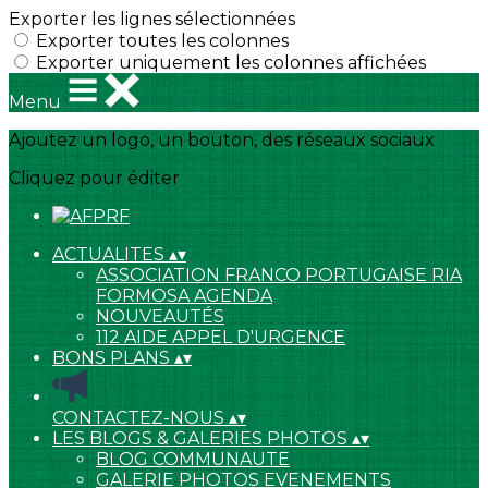
Exporter les lignes sélectionnées
Exporter toutes les colonnes
Exporter uniquement les colonnes affichées
Menu
Ajoutez un logo, un bouton, des réseaux sociaux
Cliquez pour éditer
ACTUALITES
▴
▾
ASSOCIATION FRANCO PORTUGAISE RIA
FORMOSA AGENDA
NOUVEAUTÉS
112 AIDE APPEL D'URGENCE
BONS PLANS
▴
▾
CONTACTEZ-NOUS
▴
▾
LES BLOGS & GALERIES PHOTOS
▴
▾
BLOG COMMUNAUTE
GALERIE PHOTOS EVENEMENTS