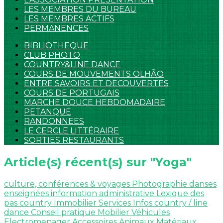
LES MEMBRES DU BUREAU
LES MEMBRES ACTIFS
PERMANENCES
BIBLIOTHEQUE
CLUB PHOTO
COUNTRY&LINE DANCE
COURS DE MOUVEMENTS OLHÃO
ENTRE SAVOIRS ET DECOUVERTES
COURS DE PORTUGAIS
MARCHE DOUCE HEBDOMADAIRE
PETANQUE
RANDONNEES
LE CERCLE LITTÉRAIRE
SORTIES RESTAURANTS
Article(s) récent(s) sur "Yoga"
culture, conférences & voyages
Photographie
danses
enseignées
information administrative
Lexique des
pas country
Immobilier
Services
Infos country / line
dance
Conseil pratique
Mobilier
Véhicules
Electromenager
Accessoires
Animaux
Matériaux