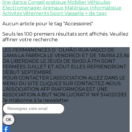
line dance
Conseil pratique
Mobilier
Véhicules
Electromenager
Animaux
Matériaux
Informatique
Activités
Vêtements
Sport
Vaisselle
+ de tags
Aucun article pour le tag "Accessoires"
Seuls les 100 premiers résultats sont affichés. Veuillez
affiner votre recherche.
LES PERMANENCES D´OLHÃO RUA VASCO DE
GAMA LA FABRICA LE VENDREDI ET DE TAVIRA 23 AV
DA LIBERDADE LE JEUDI DE 15H30 À 17H SONT
FERMÉES JUILLET ET AÔUT ELLES REPRENDRONT
DÉBUT SEPTEMBRE.
POUR CONTACTER L'ASSOCIATION ALLEZ DANS LE
MENU DU SITE CLIQUEZ SUR CONTACTEZ-NOUS.
L'ASSOCIATION AFP RIAFORMOSA EST UNE
ASSOCIATION A BUT NON LUCRATIF NIF 514020393
Je m'abonne à la newsletter
OK