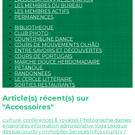
LES MEMBRES DU BUREAU
LES MEMBRES ACTIFS
PERMANENCES
BIBLIOTHEQUE
CLUB PHOTO
COUNTRY&LINE DANCE
COURS DE MOUVEMENTS OLHÃO
ENTRE SAVOIRS ET DECOUVERTES
COURS DE PORTUGAIS
MARCHE DOUCE HEBDOMADAIRE
PETANQUE
RANDONNEES
LE CERCLE LITTÉRAIRE
SORTIES RESTAURANTS
Article(s) récent(s) sur
"Accessoires"
culture, conférences & voyages
Photographie
danses
enseignées
information administrative
Yoga
Lexique
des pas country
Immobilier
Services
Infos country /