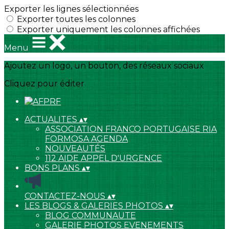
Exporter les lignes sélectionnées
Exporter toutes les colonnes
Exporter uniquement les colonnes affichées
Menu
Ajoutez un logo, un bouton, des réseaux sociaux
Cliquez pour éditer
ACTUALITES
▴
▾
ASSOCIATION FRANCO PORTUGAISE RIA
FORMOSA AGENDA
NOUVEAUTÉS
112 AIDE APPEL D'URGENCE
BONS PLANS
▴
▾
CONTACTEZ-NOUS
▴
▾
LES BLOGS & GALERIES PHOTOS
▴
▾
BLOG COMMUNAUTE
GALERIE PHOTOS EVENEMENTS