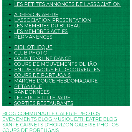
LES PETITES ANNONCES DE L'ASSOCIATION
ADHESION AFPRF
L'ASSOCIATION PRESENTATION
LES MEMBRES DU BUREAU
LES MEMBRES ACTIFS
PERMANENCES
BIBLIOTHEQUE
CLUB PHOTO
COUNTRY&LINE DANCE
COURS DE MOUVEMENTS OLHÃO
ENTRE SAVOIRS ET DECOUVERTES
COURS DE PORTUGAIS
MARCHE DOUCE HEBDOMADAIRE
PETANQUE
RANDONNEES
LE CERCLE LITTÉRAIRE
SORTIES RESTAURANTS
BLOG COMMUNAUTE
GALERIE PHOTOS
EVENEMENTS
BLOG MUSIQUE/THEATRE
BLOG
SANTE
CARNETS D'HORIZON
GALERIE PHOTOS
COURS DE PORTUGAIS