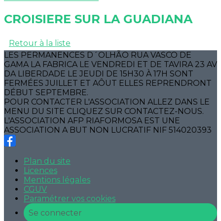
CROISIERE SUR LA GUADIANA
Retour à la liste
LES PERMANENCES D´OLHÃO RUA VASCO DE
GAMA LA FABRICA LE VENDREDI ET DE TAVIRA 23 AV
DA LIBERDADE LE JEUDI DE 15H30 À 17H SONT
FERMÉES JUILLET ET AÔUT ELLES REPRENDRONT
DÉBUT SEPTEMBRE.
POUR CONTACTER L'ASSOCIATION ALLEZ DANS LE
MENU DU SITE CLIQUEZ SUR CONTACTEZ-NOUS.
L'ASSOCIATION AFP RIAFORMOSA EST UNE
ASSOCIATION A BUT NON LUCRATIF NIF 514020393
Plan du site
Licences
Mentions légales
CGUV
Paramétrer vos cookies
Se connecter