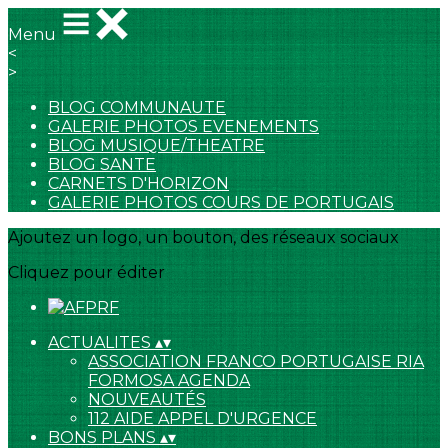
Menu
<
>
BLOG COMMUNAUTE
GALERIE PHOTOS EVENEMENTS
BLOG MUSIQUE/THEATRE
BLOG SANTE
CARNETS D'HORIZON
GALERIE PHOTOS COURS DE PORTUGAIS
Ajoutez un logo, un bouton, des réseaux sociaux
Cliquez pour éditer
ACTUALITES
▴
▾
ASSOCIATION FRANCO PORTUGAISE RIA
FORMOSA AGENDA
NOUVEAUTÉS
112 AIDE APPEL D'URGENCE
BONS PLANS
▴
▾